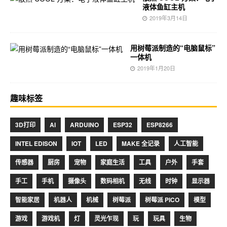
液体鱼缸主机
2019年3月14日
用树莓派制造的“电脑鼠标”
一体机
2019年1月20日
趣味标签
3D打印
AI
ARDUINO
ESP32
ESP8266
INTEL EDISON
IOT
LED
MAKE 全记录
人工智能
传感器
厨房
宠物
家庭生活
工具
户外
手套
手工
手机
摄像头
数码相机
无线
时钟
显示器
智能家居
机器人
机械
树莓派
树莓派 PICO
模型
游戏
游戏机
灯
灵光乍现
玩
玩具
生物