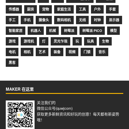
传感器
厨房
宠物
家庭生活
工具
户外
手套
手工
手机
摄像头
数码相机
无线
时钟
显示器
智能家居
机器人
机械
树莓派
树莓派 PICO
模型
游戏
游戏机
灯
灵光乍现
玩
玩具
生物
电机
相机
艺术
装备
视频
门锁
音乐
黑客
MAKER 在这里
关注我们的
微信公众号(quwjcom)
获取更多新鲜资讯和好玩的创意！每天都有新姿势
哦！