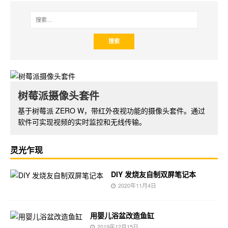
NXEZ Cube 小方屏 DIY 套件
树莓派摄像头套件
小方屏系列基于 ESP8266 开发板，支持 WiFi 功能，配备
基于树莓派 ZERO W，带红外夜视功能的摄像头套件。通过
OLED 显示屏。可以开发出丰富的功能和应用。
软件可实现视频的实时监控和无线传输。
灵光乍现
DIY 发烧友自制双屏笔记本
2020年11月4日
用婴儿浴盆改造鱼缸
2019年12月15日