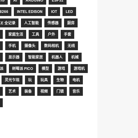
打印
AI
ARDUINO
ESP32
8266
INTEL EDISON
IOT
LED
KE 全记录
人工智能
传感器
厨房
家庭生活
工具
户外
手套
手机
摄像头
数码相机
无线
显示器
智能家居
机器人
机械
派
树莓派 PICO
模型
游戏
游戏机
灵光乍现
玩
玩具
生物
电机
艺术
装备
视频
门锁
音乐