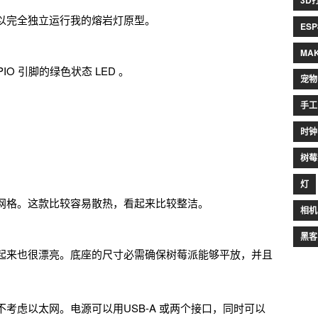
3D
以完全独立运行我的熔岩灯原型。
ESP
MA
O 引脚的绿色状态 LED 。
宠物
。
手工
时钟
树莓
灯
网格。这款比较容易散热，看起来比较整洁。
相机
黑客
起来也很漂亮。底座的尺寸必需确保树莓派能够平放，并且
。
，不考虑以太网。电源可以用USB-A 或两个接口，同时可以