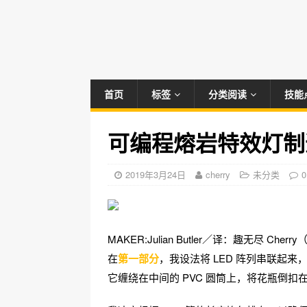
首页
标签
分类阅读
技能
可编程熔岩特效灯制造全
2019年3月24日
cherry
未分类
0
MAKER:Julian Butler／译：趣无尽 Ch
在
第一部分
，我设法将 LED 阵列串联起来，
它缠绕在中间的 PVC 圆筒上，将花瓶倒扣