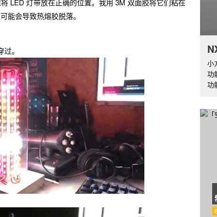
将 LED 灯带放在正确的位置。我用 3M 双面胶将它们粘在
温可能会导致热熔胶脱落。
N
穿过。
小
功
功