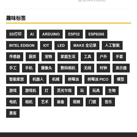
趣味标签
3D打印
AI
ARDUINO
ESP32
ESP8266
INTEL EDISON
IOT
LED
MAKE 全记录
人工智能
传感器
厨房
宠物
家庭生活
工具
户外
手套
手工
手机
摄像头
数码相机
无线
时钟
显示器
智能家居
机器人
机械
树莓派
树莓派 PICO
模型
游戏
游戏机
灯
灵光乍现
玩
玩具
生物
电机
相机
艺术
装备
视频
门锁
音乐
黑客