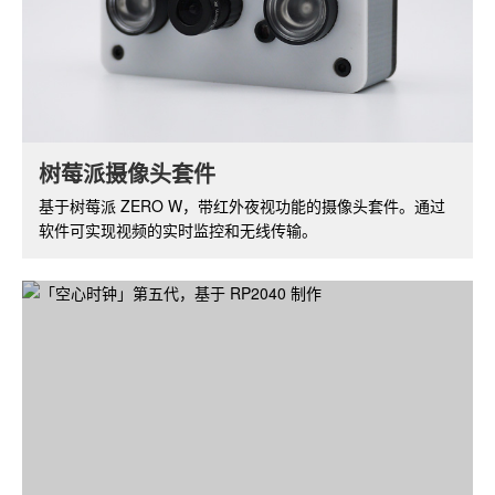
NXEZ Cube 小方屏 DIY 套件
树莓派摄像头套件
小方屏系列基于 ESP8266 开发板，支持 WiFi 功能，配备
基于树莓派 ZERO W，带红外夜视功能的摄像头套件。通过
OLED 显示屏。可以开发出丰富的功能和应用。
软件可实现视频的实时监控和无线传输。