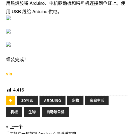
用热熔胶将 Arduino、电机驱动板和喂鱼机连接到鱼缸上。使
用 USB 线给 Arduino 供电。
组装完成！
via
4,416
3D打印
ARDUINO
宠物
家庭生活
机械
生物
自动喂鱼机
上一个
手工打造一颗黄铜 Arduino 心愿球送女神