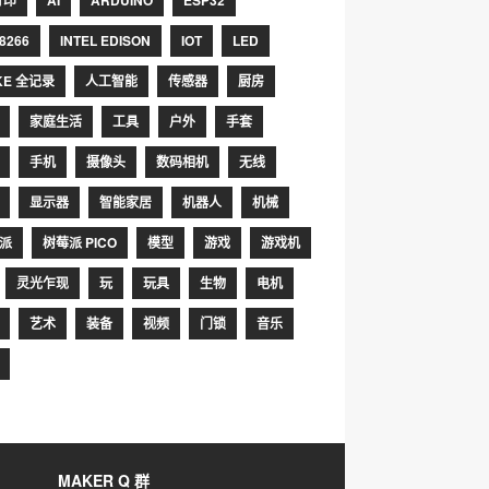
打印
AI
ARDUINO
ESP32
8266
INTEL EDISON
IOT
LED
KE 全记录
人工智能
传感器
厨房
家庭生活
工具
户外
手套
手机
摄像头
数码相机
无线
显示器
智能家居
机器人
机械
派
树莓派 PICO
模型
游戏
游戏机
灵光乍现
玩
玩具
生物
电机
艺术
装备
视频
门锁
音乐
MAKER Q 群