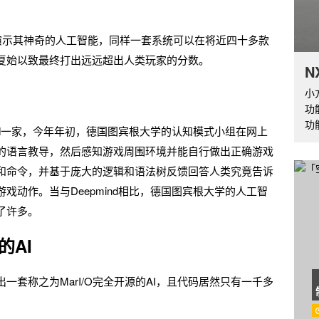
d团队演示其神奇的人工智能，同样一套系统可以在将近四十多款
复始以致最终打出远远超出人类玩家的分数。
N
小
功
功
ind一家，今年年初，德国图宾根大学的认知模式小组在网上
的语言教导，然后感知游戏周围环境并能自行做出正确游戏
和命令，并基于庞大的逻辑和语法树反馈回答人类究竟告诉
戏动作。当与Deepmind相比，德国图宾根大学的人工智
了许多。
的AI
套称之为MarI/O完全开源的AI，且代码居然只有一千多