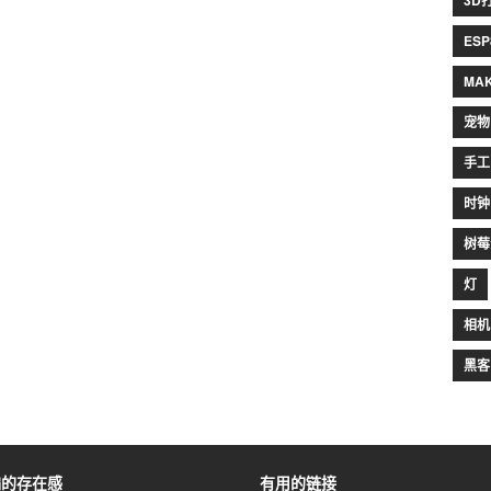
3D
ESP
MA
宠物
手工
时钟
树莓
灯
相机
黑客
编的存在感
有用的链接