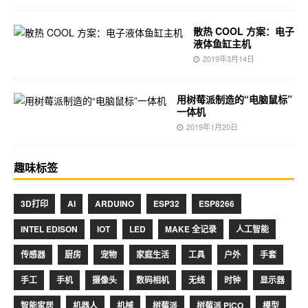
散热 COOL 方案：电子
液体鱼缸主机
2019年3月14日
用树莓派制造的“电脑鼠标”
一体机
2019年1月20日
趣味标签
3D打印
AI
ARDUINO
ESP32
ESP8266
INTEL EDISON
IOT
LED
MAKE 全记录
人工智能
传感器
厨房
宠物
家庭生活
工具
户外
手套
手工
手机
摄像头
数码相机
无线
时钟
显示器
智能家居
机器人
机械
树莓派
树莓派 PICO
模型