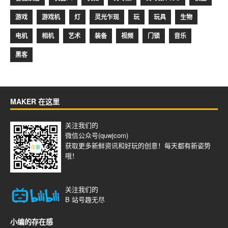
游戏
游戏机
灯
灵光乍现
玩
玩具
生物
电机
相机
艺术
装备
视频
门锁
音乐
黑客
MAKER 在这里
关注我们的
微信公众号(quwjcom)
获取更多新鲜资讯和好玩的创意！每天都有新姿势
哦！
关注我们的
B 站号
趣无尽
小编的存在感