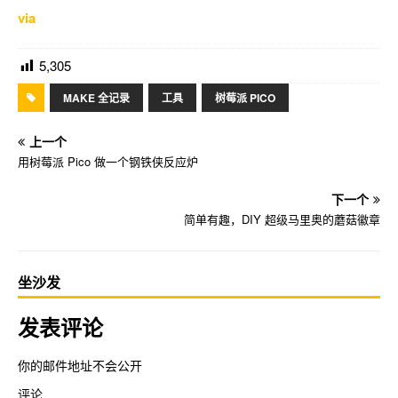
via
5,305
MAKE 全记录
工具
树莓派 PICO
上一个
用树莓派 Pico 做一个钢铁侠反应炉
下一个
简单有趣，DIY 超级马里奥的蘑菇徽章
坐沙发
发表评论
你的邮件地址不会公开
评论