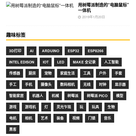
用树莓派制造的“电脑鼠标”
一体机
2019年1月20日
趣味标签
3D打印
AI
ARDUINO
ESP32
ESP8266
INTEL EDISON
IOT
LED
MAKE 全记录
人工智能
传感器
厨房
宠物
家庭生活
工具
户外
手套
手工
手机
摄像头
数码相机
无线
时钟
显示器
智能家居
机器人
机械
树莓派
树莓派 PICO
模型
游戏
游戏机
灯
灵光乍现
玩
玩具
生物
电机
相机
艺术
装备
视频
门锁
音乐
黑客