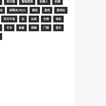
显示器
智能家居
机器人
机械
派
树莓派 PICO
模型
游戏
游戏机
灵光乍现
玩
玩具
生物
电机
艺术
装备
视频
门锁
音乐