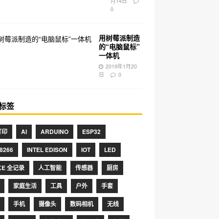
月14日
0
用树莓派制造
的“电脑鼠标”
一体机
2019年1月20
日
0
标签
打印
AI
ARDUINO
ESP32
8266
INTEL EDISON
IOT
LED
KE 全记录
人工智能
传感器
厨房
家庭生活
工具
户外
手套
手机
摄像头
数码相机
无线