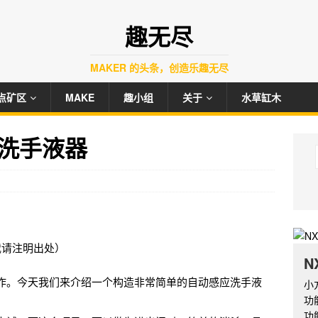
趣无尽
MAKER 的头条，创造乐趣无尽
点矿区
MAKE
趣小组
关于
水草缸木
应洗手液器
转载请注明出处）
N
作。今天我们来介绍一个构造非常简单的自动感应洗手液
小
功
功