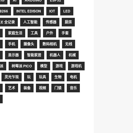
打印
AI
ARDUINO
ESP32
8266
INTEL EDISON
IOT
LED
KE 全记录
人工智能
传感器
厨房
家庭生活
工具
户外
手套
手机
摄像头
数码相机
无线
显示器
智能家居
机器人
机械
派
树莓派 PICO
模型
游戏
游戏机
灵光乍现
玩
玩具
生物
电机
艺术
装备
视频
门锁
音乐