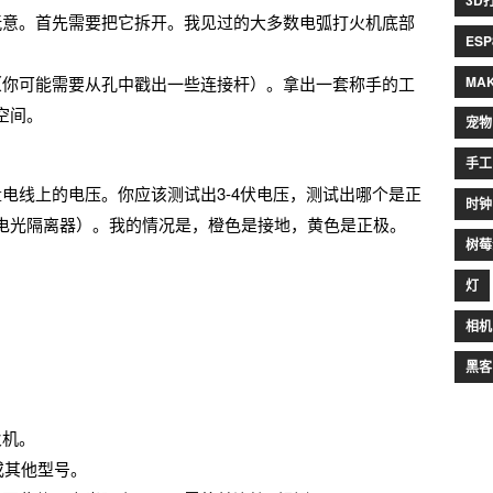
3D
玩意。首先需要把它拆开。我见过的大多数电弧打火机底部
ESP
（你可能需要从孔中戳出一些连接杆）。拿出一套称手的工
MA
空间。
宠物
手工
电线上的电压。你应该测试出3-4伏电压，测试出哪个是正
时钟
电光隔离器）。我的情况是，橙色是接地，黄色是正极。
树莓
。
灯
相机
黑客
火机。
或其他型号。