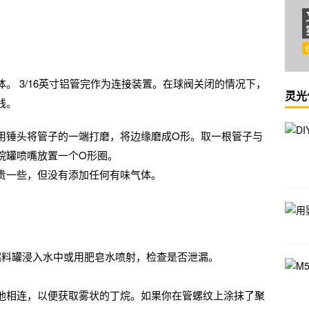
。 3/16英寸铝管完作为连接装置。在球阀关闭的情况下，
灵光
线。
用锤头将管子的一端打磨，将边缘磨成O形。取一根管子与
烷罐喷嘴放置一个O形圈。
贵一些，但没有添加任何有味气体。
燃料罐浸入水中或用肥皂水喷射，检查是否泄漏。
与电池相连，以便获取雾状的丁烷。如果你在管螺纹上涂抹了聚