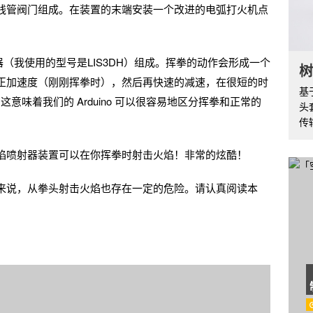
线管阀门组成。在装置的末端安装一个改进的电弧打火机点
 和加速度器（我使用的型号是LIS3DH）组成。挥拳的动作会形成一个
树
正加速度（刚刚挥拳时），然后再快速的减速，在很短的时
基
这意味着我们的 Arduino 可以很容易地区分挥拳和正常的
头
传
焰喷射器装置可以在你挥拳时射击火焰！非常的炫酷！
来说，从拳头射击火焰也存在一定的危险。请认真阅读本