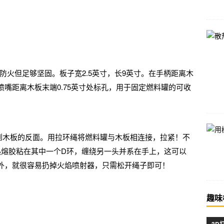
防火但足够坚固。板子宽2.5英寸，长9英寸。在手柄距离木
嘴距离木板末端0.75英寸处标孔，用于固定燃料罐的可收
到木板的反面。用拉环绳将燃料罐与木板相连接，拉紧！不
热熔胶粘在其中一个D环，缠绕另一头并系在手上，这可以
外，就很容易扔掉火焰喷射器，只需松开绳子即可！
趣味