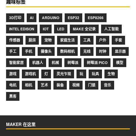
趣味标签
3D打印
AI
ARDUINO
ESP32
ESP8266
INTEL EDISON
IOT
LED
MAKE 全记录
人工智能
传感器
厨房
宠物
家庭生活
工具
户外
手套
手工
手机
摄像头
数码相机
无线
时钟
显示器
智能家居
机器人
机械
树莓派
树莓派 PICO
模型
游戏
游戏机
灯
灵光乍现
玩
玩具
生物
电机
相机
艺术
装备
视频
门锁
音乐
黑客
MAKER 在这里