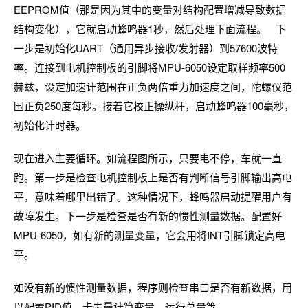
EEPROM值（那是因为其中的变量对结构配置增减导致数据
结构变化），它就启动蜂鸣器1秒，然后处理下面流程。 下
一步是初始化UART（通用异步接收/发射器）到57600波特
率。连接到电机控制板的引脚将MPU-6050设定取样频率500
赫兹，设定加速计范围在正负两倍重力加速度之间，陀螺仪范
围正负250度每秒。接着它校正操纵杆，启动蜂鸣器100毫秒，
初始化计时器。
现在进入主要循环。如流程图所示，只要电不停，车就一直
跑。第一步是检查电机控制板上是否有判断信号引脚输出高电
平，意味着哪里出错了。这种情况下，蜂鸣器启动提醒用户有
故障发生。下一步是检查是否有新的惯性测量数据。配置好
MPU-6050，如有新的测量变量，它会用将INT引脚锁定高电
平。
如没有新的惯性测量数据，程序则检查串口是否有新数据，用
以配置PID值、卡夫曼计算变量、运行总量等。