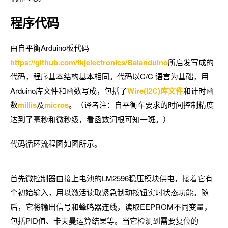
程序代码
由自平衡Arduino板代码
https://github.com/tkjelectronics/Balanduino
所启发写成的
代码，程序基本结构基本相同。代码以C/C 语言为基础，用
Arduino库文件和函数写成，包括了
Wire(I2C)库文件
和计时函
数
millis
及
micros
。（译者注：自平衡车要求的时间控制精度
达到了毫秒和微秒级，看函数词根可知一斑。）
代码循环流程图如图所示。
首先微控制器由接上电池的LM2596稳压模块供电，接着它有
个初始输入，用以激活读取紧急制动按钮实时状态功能。随
后，它将输出信号和蜂鸣器连线，读取EEPROM不同变量，
包括PID值、卡夫曼运算结果等。当它检测到需要复位的