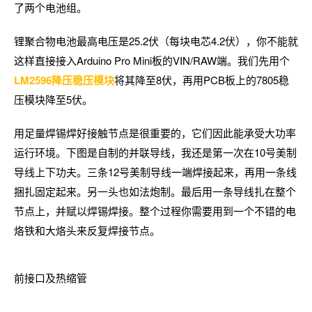
了两个电池组。
锂聚合物电池最高电压是25.2伏（每块电芯4.2伏），你不能就
这样直接接入Arduino Pro Mini板的VIN/RAW端。我们先用个
LM2596降压稳压模块
将其降至8伏，再用PCB板上的7805稳
压模块降至5伏。
用足量焊锡焊好接触节点是很重要的，它们因此能承受大功率
运行环境。下图是自制的并联导线，我还是第一次在10号美制
导线上下功夫。三条12号美制导线一端焊接起来，再用一条线
捆扎固定起来。另一头也如法炮制。最后用一条导线扎在整个
节点上，并赋以焊锡焊接。整个过程你需要用到一个不错的电
烙铁和大烙头来反复焊接节点。
前接口及热缩管