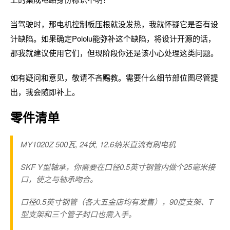
当驾驶时，那电机控制板压根就没发热，我就怀疑它是否有设
计缺陷。如果确定Pololu能弥补这个缺陷，将设计开源的话，
那我就建议使用它们，但现阶段你还是该小心处理这类问题。
如有疑问和意见，敬请不吝赐教。需要什么细节部位图尽管提
出，我会随即补上。
零件清单
MY1020Z 500瓦, 24伏, 12.6纳米直流有刷电机
SKF Y型轴承，你需要在口径0.5英寸钢管内做个25毫米接
口，使之与轴承吻合。
口径0.5英寸钢管（各大五金店均有发售），90度支架、T
型支架和三个管子封口也需入手。