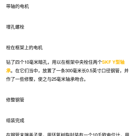
带轴的电机
埋孔螺栓
栓在框架上的电机
钻了四个10毫米暗孔，用以在框架中央栓住两个
SKF Y型轴
承
。在它们当中，放置了一条300毫米长0.5英寸口径钢管，并
作了一些修整，使之与25毫米轴承吻合。
修整钢管
组装完成
在钢管末端盖子里，用环氧树脂封装有一个10千欧电位计，用