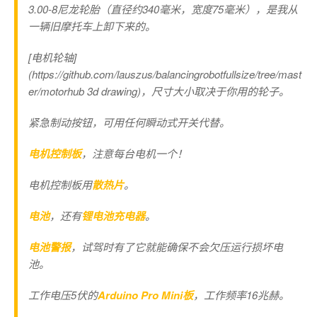
3.00-8尼龙轮胎（直径约340毫米，宽度75毫米），是我从
一辆旧摩托车上卸下来的。
[电机轮轴]
(https://github.com/lauszus/balancingrobotfullsize/tree/mast
er/motorhub 3d drawing)，尺寸大小取决于你用的轮子。
紧急制动按钮，可用任何瞬动式开关代替。
电机控制板
，注意每台电机一个！
电机控制板用
散热片
。
电池
，还有
锂电池充电器
。
电池警报
，试驾时有了它就能确保不会欠压运行损坏电
池。
工作电压5伏的
Arduino Pro Mini板
，工作频率16兆赫。