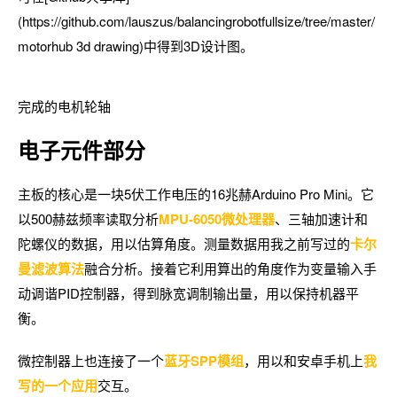
(https://github.com/lauszus/balancingrobotfullsize/tree/master/
motorhub 3d drawing)中得到3D设计图。
完成的电机轮轴
电子元件部分
主板的核心是一块5伏工作电压的16兆赫Arduino Pro Mini。它
以500赫兹频率读取分析
MPU-6050微处理器
、三轴加速计和
陀螺仪的数据，用以估算角度。测量数据用我之前写过的
卡尔
曼滤波算法
融合分析。接着它利用算出的角度作为变量输入手
动调谐PID控制器，得到脉宽调制输出量，用以保持机器平
衡。
微控制器上也连接了一个
蓝牙SPP模组
，用以和安卓手机上
我
写的一个应用
交互。