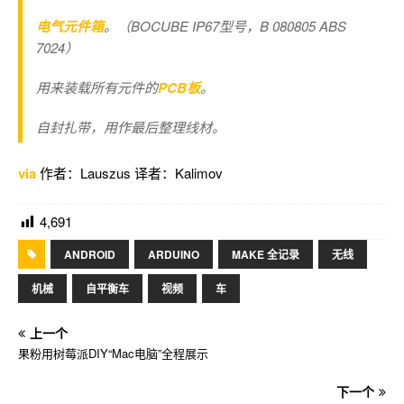
电气元件箱
。（BOCUBE IP67型号，B 080805 ABS
7024）
用来装载所有元件的
PCB板
。
自封扎带，用作最后整理线材。
via
作者：Lauszus 译者：Kalimov
4,691
ANDROID
ARDUINO
MAKE 全记录
无线
机械
自平衡车
视频
车
上一个
果粉用树莓派DIY“Mac电脑”全程展示
下一个