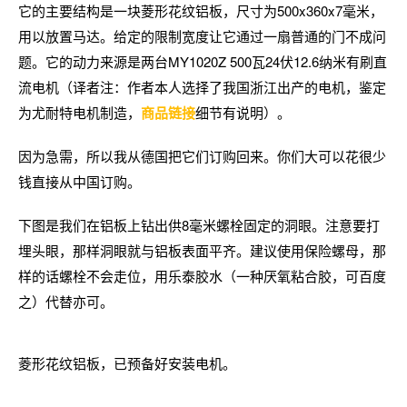
它的主要结构是一块菱形花纹铝板，尺寸为500x360x7毫米，
用以放置马达。给定的限制宽度让它通过一扇普通的门不成问
题。它的动力来源是两台MY1020Z 500瓦24伏12.6纳米有刷直
流电机（译者注：作者本人选择了我国浙江出产的电机，鉴定
为尤耐特电机制造，
商品链接
细节有说明）。
因为急需，所以我从德国把它们订购回来。你们大可以花很少
钱直接从中国订购。
下图是我们在铝板上钻出供8毫米螺栓固定的洞眼。注意要打
埋头眼，那样洞眼就与铝板表面平齐。建议使用保险螺母，那
样的话螺栓不会走位，用乐泰胶水（一种厌氧粘合胶，可百度
之）代替亦可。
菱形花纹铝板，已预备好安装电机。