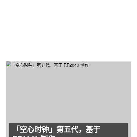
树莓派摄像头套件
基于树莓派 ZERO W，带红外夜视功能的摄像头套件。通过
软件可实现视频的实时监控和无线传输。
「空心时钟」第五代，基于