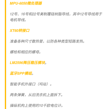
MPU-6050微处理器
12号、16号和22号美制覆硅树脂导线，其中12号导线用于
电机导线。
XT60转接口
准备各种尺寸散热管，以防各种类型短路发热。
螺栓和相应的螺母。
LM2596降压稳压模块
。
蓝牙SPP模组
。
智能手机外接口（坞站）。
两条弹簧，从旧洗衣机上面拆下。
操纵机构上使用的10千欧电位计。