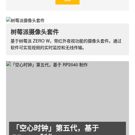
NXEZ Cube 小方屏 DIY 套件
树莓派摄像头套件
小方屏系列基于 ESP8266 开发板，支持 WiFi 功能，配备
基于树莓派 ZERO W，带红外夜视功能的摄像头套件。通过
OLED 显示屏。可以开发出丰富的功能和应用。
软件可实现视频的实时监控和无线传输。
「空心时钟」第五代，基于