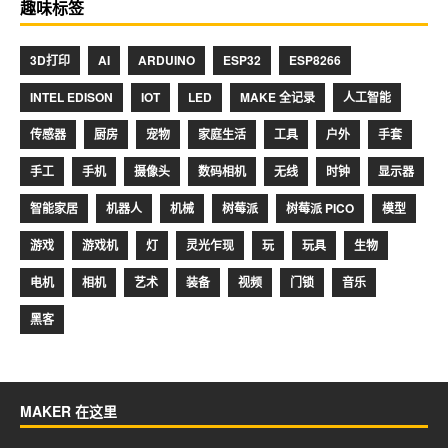
趣味标签
3D打印
AI
ARDUINO
ESP32
ESP8266
INTEL EDISON
IOT
LED
MAKE 全记录
人工智能
传感器
厨房
宠物
家庭生活
工具
户外
手套
手工
手机
摄像头
数码相机
无线
时钟
显示器
智能家居
机器人
机械
树莓派
树莓派 PICO
模型
游戏
游戏机
灯
灵光乍现
玩
玩具
生物
电机
相机
艺术
装备
视频
门锁
音乐
黑客
MAKER 在这里