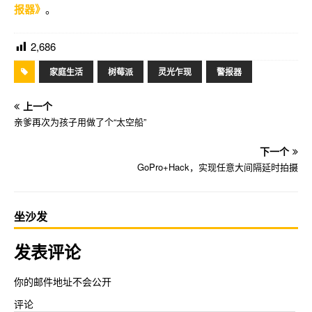
报器》
。
2,686
家庭生活
树莓派
灵光乍现
警报器
上一个
亲爹再次为孩子用做了个“太空船”
下一个
GoPro+Hack，实现任意大间隔延时拍摄
坐沙发
发表评论
你的邮件地址不会公开
评论