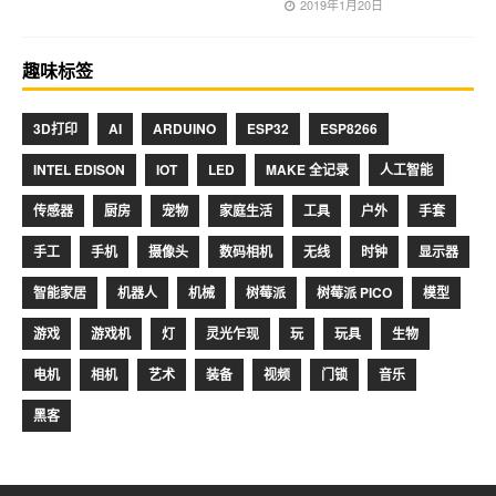
2019年1月20日
趣味标签
3D打印
AI
ARDUINO
ESP32
ESP8266
INTEL EDISON
IOT
LED
MAKE 全记录
人工智能
传感器
厨房
宠物
家庭生活
工具
户外
手套
手工
手机
摄像头
数码相机
无线
时钟
显示器
智能家居
机器人
机械
树莓派
树莓派 PICO
模型
游戏
游戏机
灯
灵光乍现
玩
玩具
生物
电机
相机
艺术
装备
视频
门锁
音乐
黑客