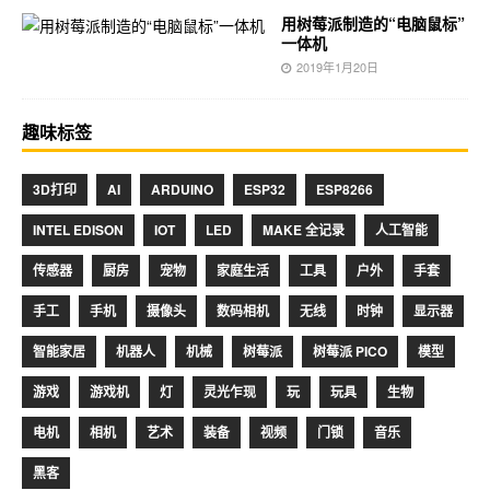
用树莓派制造的“电脑鼠标”
一体机
2019年1月20日
趣味标签
3D打印
AI
ARDUINO
ESP32
ESP8266
INTEL EDISON
IOT
LED
MAKE 全记录
人工智能
传感器
厨房
宠物
家庭生活
工具
户外
手套
手工
手机
摄像头
数码相机
无线
时钟
显示器
智能家居
机器人
机械
树莓派
树莓派 PICO
模型
游戏
游戏机
灯
灵光乍现
玩
玩具
生物
电机
相机
艺术
装备
视频
门锁
音乐
黑客