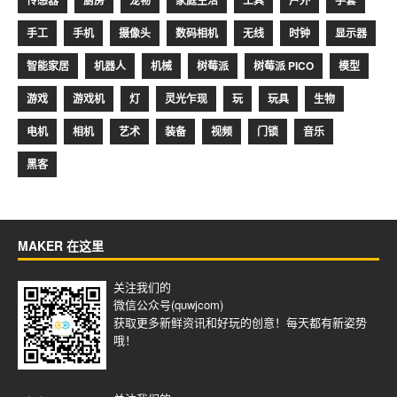
手工
手机
摄像头
数码相机
无线
时钟
显示器
智能家居
机器人
机械
树莓派
树莓派 PICO
模型
游戏
游戏机
灯
灵光乍现
玩
玩具
生物
电机
相机
艺术
装备
视频
门锁
音乐
黑客
MAKER 在这里
关注我们的
微信公众号(quwjcom)
获取更多新鲜资讯和好玩的创意！每天都有新姿势
哦！