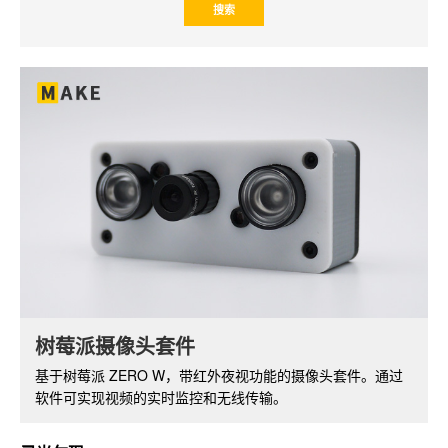
NXEZ Cube 小方屏 DIY 套件
树莓派摄像头套件
小方屏系列基于 ESP8266 开发板，支持 WiFi 功能，配备
基于树莓派 ZERO W，带红外夜视功能的摄像头套件。通过
OLED 显示屏。可以开发出丰富的功能和应用。
软件可实现视频的实时监控和无线传输。