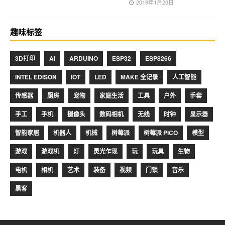
2019年1月20日
趣味标签
3D打印
AI
ARDUINO
ESP32
ESP8266
INTEL EDISON
IOT
LED
MAKE 全记录
人工智能
传感器
厨房
宠物
家庭生活
工具
户外
手套
手工
手机
摄像头
数码相机
无线
时钟
显示器
智能家居
机器人
机械
树莓派
树莓派 PICO
模型
游戏
游戏机
灯
灵光乍现
玩
玩具
生物
电机
相机
艺术
装备
视频
门锁
音乐
黑客