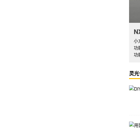
N
小
功
功
灵光