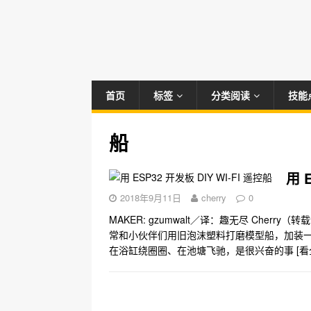
首页
标签
分类阅读
技能
船
用 
2018年9月11日
cherry
0
MAKER: gzumwalt／译：趣无尽 Che
常和小伙伴们用旧泡沫塑料打磨模型船，加装
在浴缸绕圈圈、在池塘飞驰，是很兴奋的事
[看