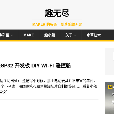
趣无尽
MAKER 的头条，创造乐趣无尽
点矿区
MAKE
趣小组
关于
水草缸木
ESP32 开发板 DIY WI-FI 遥控船
rry（转载请注明出处） 还记得小时候，那个电动玩具并不丰富的年代，
一个小马达，用圆珠笔芯和易拉罐切片自制螺旋桨……看着小船
全文]