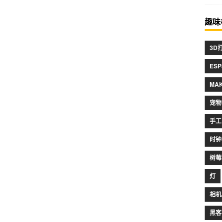
趣味
3D
ESP
MA
宠物
手工
时钟
树莓
灯
相机
黑客