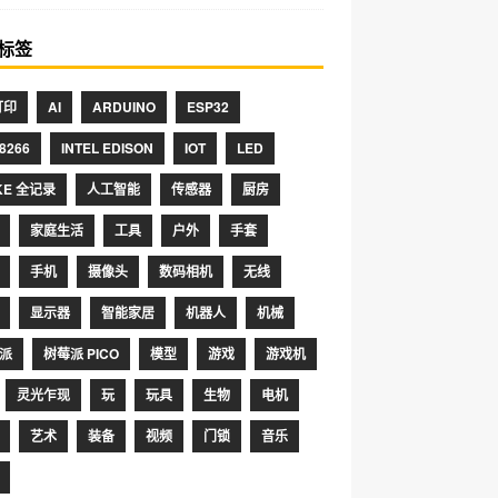
标签
打印
AI
ARDUINO
ESP32
8266
INTEL EDISON
IOT
LED
KE 全记录
人工智能
传感器
厨房
家庭生活
工具
户外
手套
手机
摄像头
数码相机
无线
显示器
智能家居
机器人
机械
派
树莓派 PICO
模型
游戏
游戏机
灵光乍现
玩
玩具
生物
电机
艺术
装备
视频
门锁
音乐