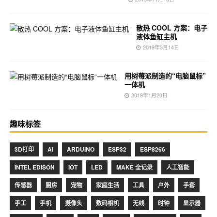
散热 COOL 方案：电子
液体鱼缸主机
2019年3月14日
用树莓派制造的“电脑鼠标”
一体机
2019年1月20日
趣味标签
3D打印
AI
ARDUINO
ESP32
ESP8266
INTEL EDISON
IOT
LED
MAKE 全记录
人工智能
传感器
厨房
宠物
家庭生活
工具
户外
手套
手工
手机
摄像头
数码相机
无线
时钟
显示器