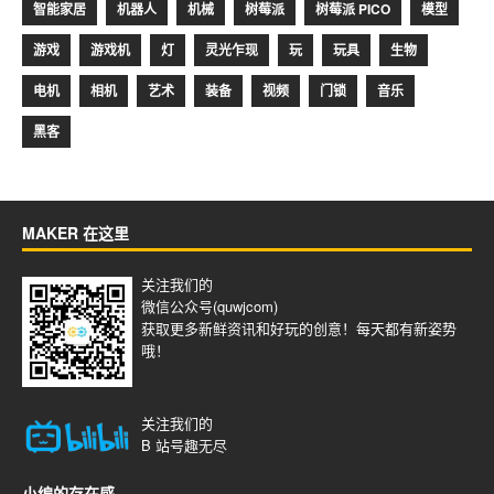
智能家居
机器人
机械
树莓派
树莓派 PICO
模型
游戏
游戏机
灯
灵光乍现
玩
玩具
生物
电机
相机
艺术
装备
视频
门锁
音乐
黑客
MAKER 在这里
关注我们的
微信公众号(quwjcom)
获取更多新鲜资讯和好玩的创意！每天都有新姿势
哦！
关注我们的
B 站号
趣无尽
小编的存在感