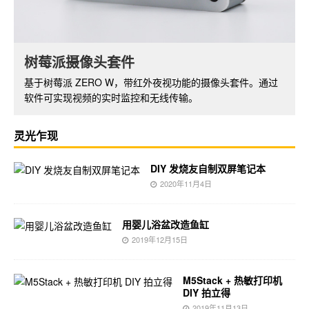
NXEZ Cube 小方屏 DIY 套件
树莓派摄像头套件
小方屏系列基于 ESP8266 开发板，支持 WiFi 功能，配备
基于树莓派 ZERO W，带红外夜视功能的摄像头套件。通过
OLED 显示屏。可以开发出丰富的功能和应用。
软件可实现视频的实时监控和无线传输。
灵光乍现
DIY 发烧友自制双屏笔记本
2020年11月4日
用婴儿浴盆改造鱼缸
2019年12月15日
M5Stack + 热敏打印机
DIY 拍立得
2019年11月13日