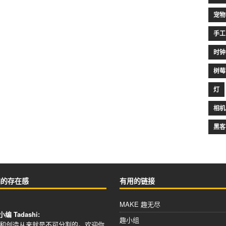
宠物
手工
时钟
树莓
灯
相机
黑客
编的存在感
有用的链接
MAKE 趣无尽
小编 Tadashi:
趣小组
和创造从来就是不可分割的。欢迎你