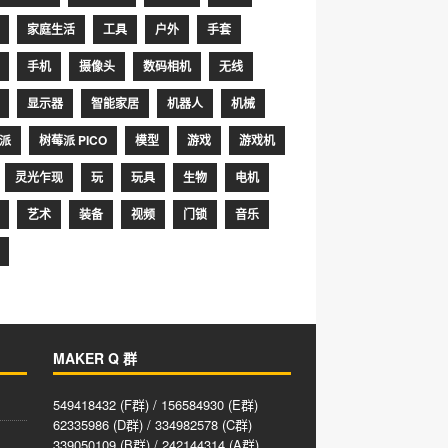
家庭生活
工具
户外
手套
手机
摄像头
数码相机
无线
显示器
智能家居
机器人
机械
派
树莓派 PICO
模型
游戏
游戏机
灵光乍现
玩
玩具
生物
电机
艺术
装备
视频
门锁
音乐
MAKER Q 群
549418432 (F群) / 156584930 (E群)
62335986 (D群) / 334982578 (C群)
339050109 (B群) / 242144314 (A群)