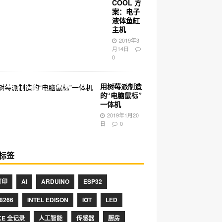
COOL 方
案：电子
液体鱼缸
主机
2019年3
月14日
0
用树莓派制造
的“电脑鼠标”
一体机
2019年1月20
日
0
标签
打印
AI
ARDUINO
ESP32
8266
INTEL EDISON
IOT
LED
KE 全记录
人工智能
传感器
厨房