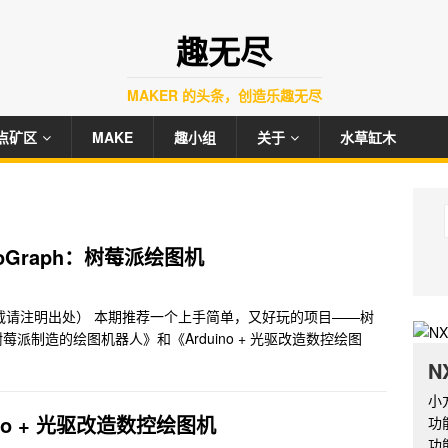
趣无尽
MAKER 的头条，创造乐趣无尽
点矿区
MAKE
趣小组
关于
水草缸木
hioGraph：树莓派绘图机
erry（转载请注明出处） 本期推荐一个上手简单，又好玩的项目——树
制造的绘图机器人》和《Arduino + 光驱改造数控绘图
N
小
ino + 光驱改造数控绘图机
功
功