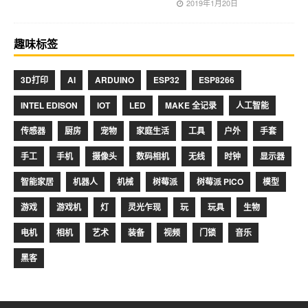
2019年1月20日
趣味标签
3D打印
AI
ARDUINO
ESP32
ESP8266
INTEL EDISON
IOT
LED
MAKE 全记录
人工智能
传感器
厨房
宠物
家庭生活
工具
户外
手套
手工
手机
摄像头
数码相机
无线
时钟
显示器
智能家居
机器人
机械
树莓派
树莓派 PICO
模型
游戏
游戏机
灯
灵光乍现
玩
玩具
生物
电机
相机
艺术
装备
视频
门锁
音乐
黑客