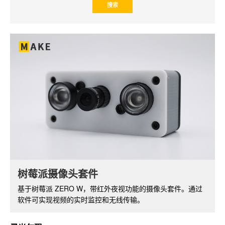
NXEZ Cube 小方屏 DIY 套件
树莓派摄像头套件
小方屏系列基于 ESP8266 开发板，支持 WiFi 功能，配备
基于树莓派 ZERO W，带红外夜视功能的摄像头套件。通过
OLED 显示屏。可以开发出丰富的功能和应用。
软件可实现视频的实时监控和无线传输。