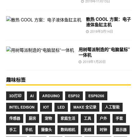
2019年11月13日
散热 COOL 方案：电子
液体鱼缸主机
2019年3月14日
用树莓派制造的“电脑鼠标”
一体机
2019年1月20日
趣味标签
3D打印
AI
ARDUINO
ESP32
ESP8266
INTEL EDISON
IOT
LED
MAKE 全记录
人工智能
传感器
厨房
宠物
家庭生活
工具
户外
手套
手工
手机
摄像头
数码相机
无线
时钟
显示器