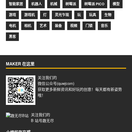
智能家居
机器人
机械
树莓派
树莓派 PICO
模型
游戏
游戏机
灯
灵光乍现
玩
玩具
生物
电机
相机
艺术
装备
视频
门锁
音乐
黑客
MAKER 在这里
关注我们的
微信公众号(quwjcom)
获取更多新鲜资讯和好玩的创意！每天都有新姿势
哦！
关注我们的
B 站号
趣无尽
小编的存在感