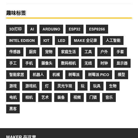
趣味标签
3D打印
AI
ARDUINO
ESP32
ESP8266
INTEL EDISON
IOT
LED
MAKE 全记录
人工智能
传感器
厨房
宠物
家庭生活
工具
户外
手套
手工
手机
摄像头
数码相机
无线
时钟
显示器
智能家居
机器人
机械
树莓派
树莓派 PICO
模型
游戏
游戏机
灯
灵光乍现
玩
玩具
生物
电机
相机
艺术
装备
视频
门锁
音乐
黑客
MAKER 在这里