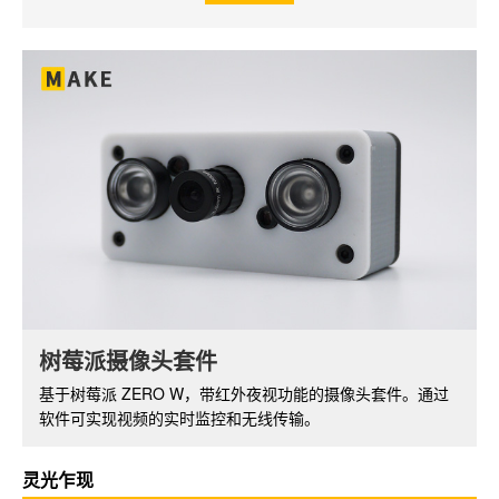
NXEZ Cube 小方屏 DIY 套件
树莓派摄像头套件
小方屏系列基于 ESP8266 开发板，支持 WiFi 功能，配备
基于树莓派 ZERO W，带红外夜视功能的摄像头套件。通过
OLED 显示屏。可以开发出丰富的功能和应用。
软件可实现视频的实时监控和无线传输。
灵光乍现