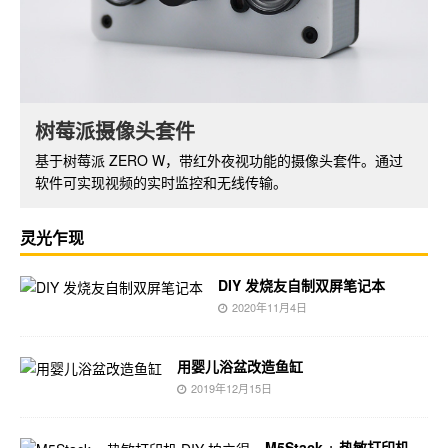
NXEZ Cube 小方屏 DIY 套件
树莓派摄像头套件
小方屏系列基于 ESP8266 开发板，支持 WiFi 功能，配备
基于树莓派 ZERO W，带红外夜视功能的摄像头套件。通过
OLED 显示屏。可以开发出丰富的功能和应用。
软件可实现视频的实时监控和无线传输。
灵光乍现
DIY 发烧友自制双屏笔记本
2020年11月4日
用婴儿浴盆改造鱼缸
2019年12月15日
M5Stack + 热敏打印机