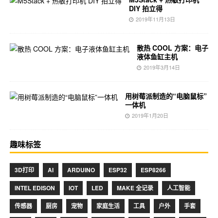
DIY 拍立得
2019年11月13日
散热 COOL 方案：电子
液体鱼缸主机
2019年3月14日
用树莓派制造的“电脑鼠标”
一体机
2019年1月20日
趣味标签
3D打印
AI
ARDUINO
ESP32
ESP8266
INTEL EDISON
IOT
LED
MAKE 全记录
人工智能
传感器
厨房
宠物
家庭生活
工具
户外
手套