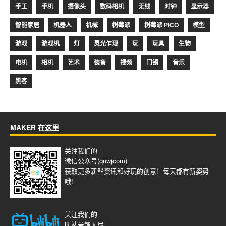
手工
手机
摄像头
数码相机
无线
时钟
显示器
智能家居
机器人
机械
树莓派
树莓派 PICO
模型
游戏
游戏机
灯
灵光乍现
玩
玩具
生物
电机
相机
艺术
装备
视频
门锁
音乐
黑客
MAKER 在这里
关注我们的
微信公众号(quwjcom)
获取更多新鲜资讯和好玩的创意！每天都有新姿势
哦！
关注我们的
B 站号
趣无尽