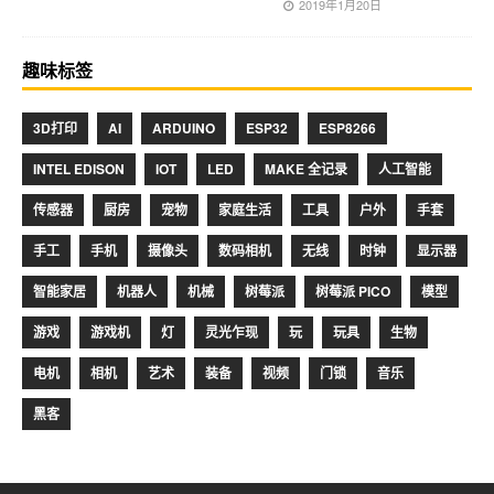
2019年1月20日
趣味标签
3D打印
AI
ARDUINO
ESP32
ESP8266
INTEL EDISON
IOT
LED
MAKE 全记录
人工智能
传感器
厨房
宠物
家庭生活
工具
户外
手套
手工
手机
摄像头
数码相机
无线
时钟
显示器
智能家居
机器人
机械
树莓派
树莓派 PICO
模型
游戏
游戏机
灯
灵光乍现
玩
玩具
生物
电机
相机
艺术
装备
视频
门锁
音乐
黑客