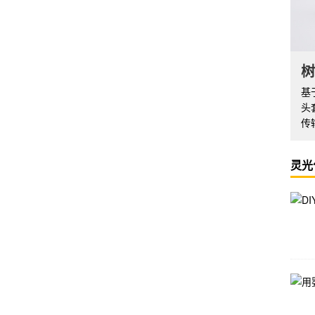
树
基
头
传
灵光