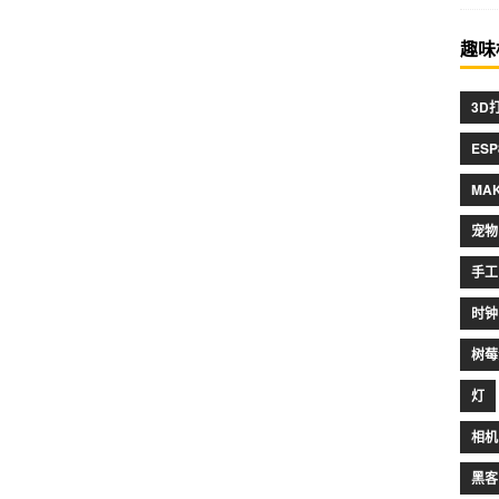
趣味
3D
ESP
MA
宠物
手工
时钟
树莓
灯
相机
黑客