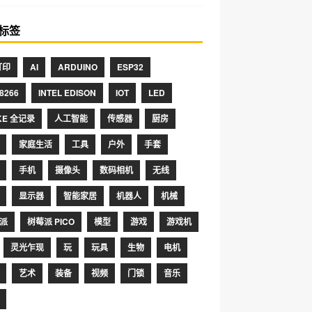
标签
打印
AI
ARDUINO
ESP32
8266
INTEL EDISON
IOT
LED
KE 全记录
人工智能
传感器
厨房
家庭生活
工具
户外
手套
手机
摄像头
数码相机
无线
显示器
智能家居
机器人
机械
派
树莓派 PICO
模型
游戏
游戏机
灵光乍现
玩
玩具
生物
电机
艺术
装备
视频
门锁
音乐