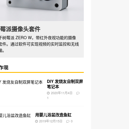
莓派摄像头套件
于树莓派 ZERO W，带红外夜视功能的摄像
套件。通过软件可实现视频的实时监控和无线
输。
乍现
DIY 发烧友自制双屏
笔记本
2020年11月4日
1
用婴儿浴盆改造鱼缸
2019年12月15日
0