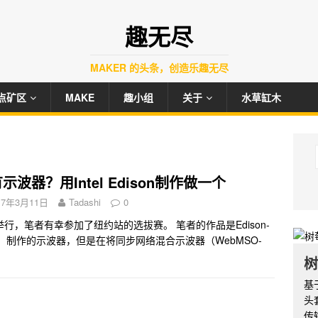
趣无尽
MAKER 的头条，创造乐趣无尽
点矿区
MAKE
趣小组
关于
水草缸木
示波器？用Intel Edison制作做一个
17年3月11日
Tadashi
0
举行，笔者有幸参加了纽约站的选拔赛。 笔者的作品是Edison-
点（AP）制作的示波器，但是在将同步网络混合示波器（WebMSO-
树
基
头
传