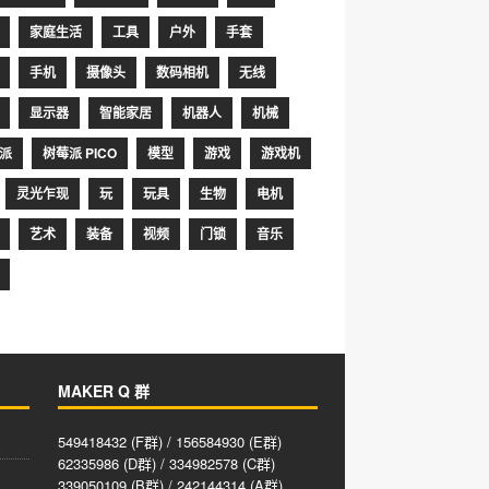
家庭生活
工具
户外
手套
手机
摄像头
数码相机
无线
显示器
智能家居
机器人
机械
派
树莓派 PICO
模型
游戏
游戏机
灵光乍现
玩
玩具
生物
电机
艺术
装备
视频
门锁
音乐
MAKER Q 群
549418432 (F群) / 156584930 (E群)
62335986 (D群) / 334982578 (C群)
339050109 (B群) / 242144314 (A群)