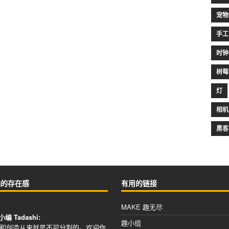
宠物
手工
时钟
树莓
灯
相机
黑客
编的存在感
有用的链接
MAKE 趣无尽
小编 Tadashi:
趣小组
和创造从来就是不可分割的。欢迎你