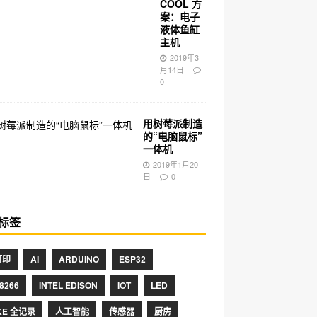
COOL 方
案：电子
液体鱼缸
主机
2019年3
月14日
0
用树莓派制造
的“电脑鼠标”
一体机
2019年1月20
日
0
标签
打印
AI
ARDUINO
ESP32
8266
INTEL EDISON
IOT
LED
KE 全记录
人工智能
传感器
厨房